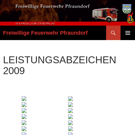
Zum
Inhalt
springen
Suchen
Freiwillige Feuerwehr Pfraundorf
PRIMÄR
MENÜ
LEISTUNGSABZEICHEN
2009