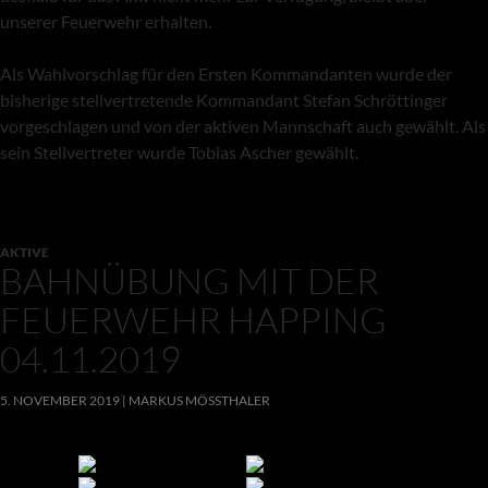
unserer Feuerwehr erhalten.
Als Wahlvorschlag für den Ersten Kommandanten wurde der
bisherige stellvertretende Kommandant Stefan Schröttinger
vorgeschlagen und von der aktiven Mannschaft auch gewählt. Als
sein Stellvertreter wurde Tobias Ascher gewählt.
AKTIVE
BAHNÜBUNG MIT DER
FEUERWEHR HAPPING
04.11.2019
5. NOVEMBER 2019
MARKUS MÖSSTHALER