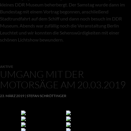
kleines DDR Museum beherbergt. Der Samstag wurde dann im
Bundestag mit einem Vortrag begonnen, anschließend
Stadtrundfahrt auf dem Schiff und dann noch besuch im DDR
Museum. Abends war zufällig noch die Veranstaltung Berlin
Leuchtet und wir konnten die Sehenswürdigkeiten mit einer
schönen Lichtshow bewundern.
AKTIVE
UMGANG MIT DER
MOTORSÄGE AM 20.03.2019
23. MÄRZ 2019
STEFAN SCHRÖTTINGER