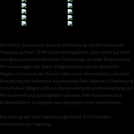
Am 04.11. wurden wir zu einer Bahnübung mit der Feuerwehr
Happing auf dem THW Gelände eingeladen. Dort steht auf einer
nachgebauten elektrifizierten Gleisanlage ein alter Doppelstock
Personenwagen der Bahn. Angenommen war ein Brand im
Wagon. Es musste der Einsatz teils unter Atemschutz und unter
Beachtung der Sicherheit Aspekte wie Gleis Sperren, Oberleitung
freischalten, Wagon sichern die simulierte Brandbekämpfung und
Personenrettung durchgeführt werden. Hier bei waren auch
Rollstuhlfahrer zu bergen, was das ganze nicht vereinfachte.
Die Übung war sehr realistisch gestaltet. Ein Dank den
Kameraden aus Happing.