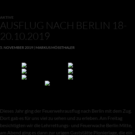
AKTIVE
AUSFLUG NACH BERLIN 18-
20.10.2019
5. NOVEMBER 2019
MARKUS MÖSSTHALER
Dieses Jahr ging der Feuerwehrausflug nach Berlin mit dem Zug.
Dort gab es für uns viel zu sehen und zu erleben. Am Freitag
besichtigten wir die Lehrrettungs- und Feuerwache Berlin Mitte,
am Abend ging es dann zur urigen Gaststätte Pionierlage, die ein