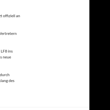
 offiziell an
Vertretern
 LF8 ins
as neue
 durch
lang des