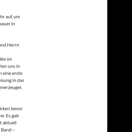
hr auf, um
bauer in
und Herrn
äte im
ten uns in
h eine erste
isung in das
omerzeuger,
irken bevor
e. Es gab
t aktuell
m Band –