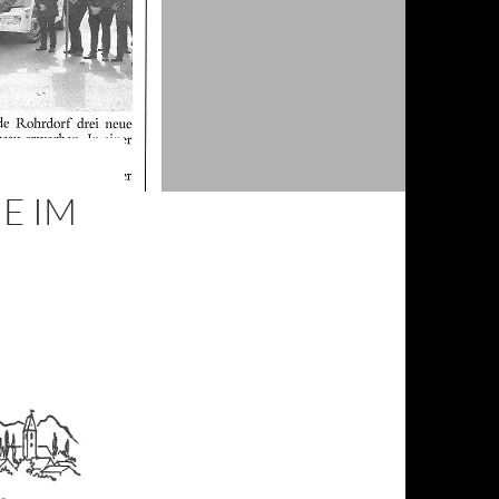
E IM
M