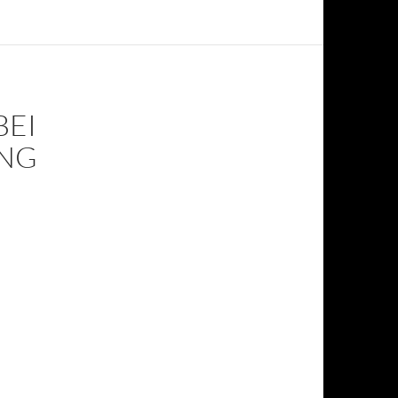
BEI
ING