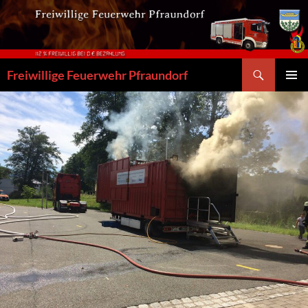
Zum
Inhalt
springen
Suchen
Freiwillige Feuerwehr Pfraundorf
PRIMÄR
MENÜ