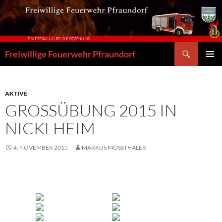
Zum
Inhalt
springen
Suchen
Freiwillige Feuerwehr Pfraundorf
PRIMÄR
MENÜ
AKTIVE
GROSSÜBUNG 2015 IN N
ICKLHEIM
4. NOVEMBER 2015
MARKUS MÖSSTHALER