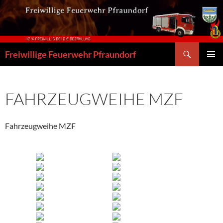
Zum
Inhalt
springen
Suchen
Freiwillige Feuerwehr Pfraundorf
PRIMÄR
MENÜ
FAHRZEUGWEIHE MZF
Fahrzeugweihe MZF