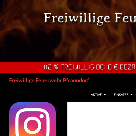
Zum
Inhalt
springen
Suchen
Freiwillige Feuerwehr Pfraundorf
AKTIVE
EINSÄTZE