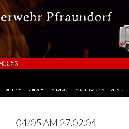
JUGEND
VEREIN
FAHRZEUGE
MITGLIED WERDEN
ANFAHRT F
04/05 AM 27.02.04