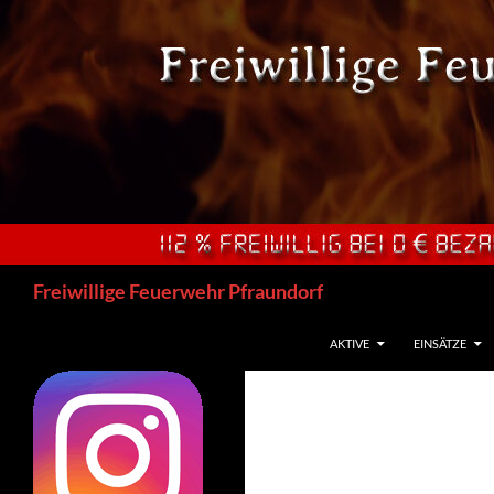
Zum
Inhalt
springen
Suchen
Freiwillige Feuerwehr Pfraundorf
AKTIVE
EINSÄTZE