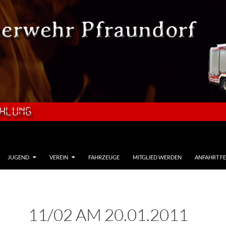
JUGEND
VEREIN
FAHRZEUGE
MITGLIED WERDEN
ANFAHRT F
11/02 AM 20.01.2011