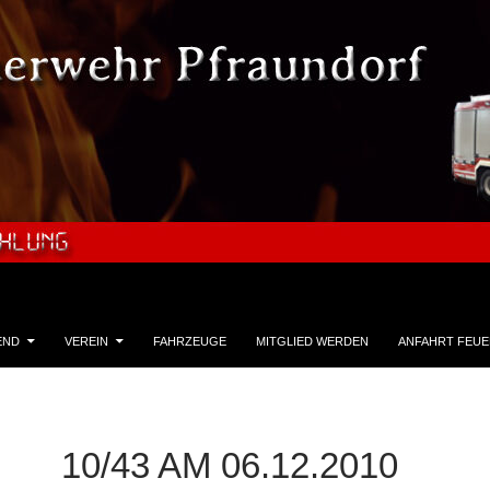
END
VEREIN
FAHRZEUGE
MITGLIED WERDEN
ANFAHRT FEU
10/43 AM 06.12.2010