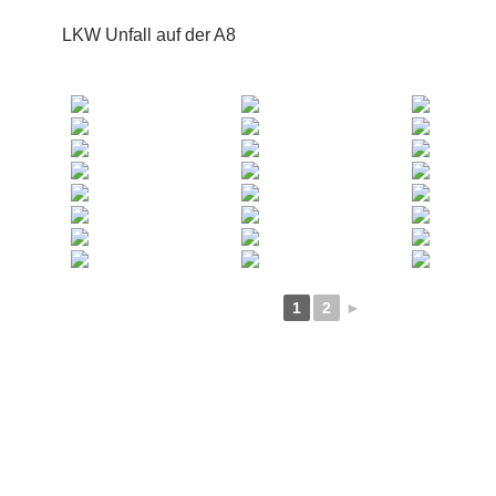
LKW Unfall auf der A8
1
2
►