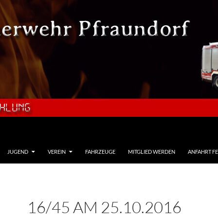
JUGEND
VEREIN
FAHRZEUGE
MITGLIED WERDEN
ANFAHRT F
16/45 AM 25.10.2016