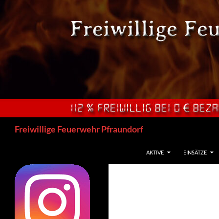
Zum
Inhalt
springen
Suchen
Freiwillige Feuerwehr Pfraundorf
AKTIVE
EINSÄTZE