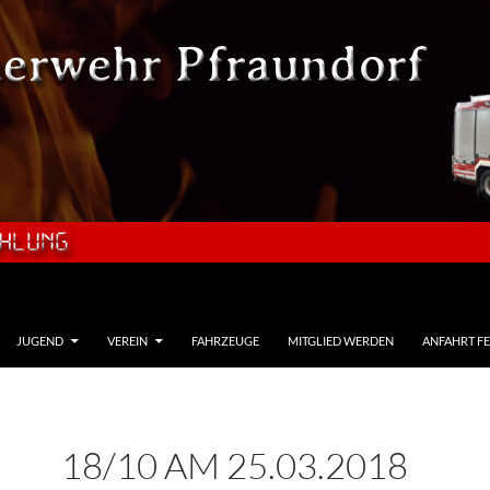
JUGEND
VEREIN
FAHRZEUGE
MITGLIED WERDEN
ANFAHRT F
18/10 AM 25.03.2018