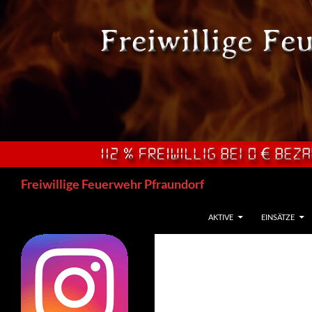
Zum
Inhalt
springen
Suchen
Freiwillige Feuerwehr Pfraundorf
AKTIVE
EINSÄTZE