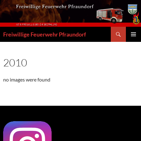
Zum
Inhalt
springen
Suchen
Freiwillige Feuerwehr Pfraundorf
PRIMÄR
MENÜ
2010
no images were found