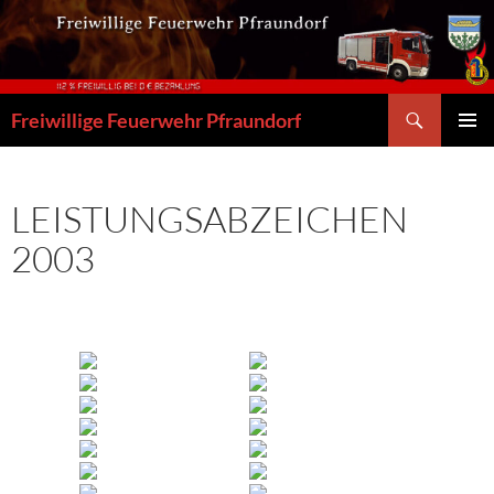
Zum
Inhalt
springen
Suchen
Freiwillige Feuerwehr Pfraundorf
PRIMÄR
MENÜ
LEISTUNGSABZEICHEN
2003