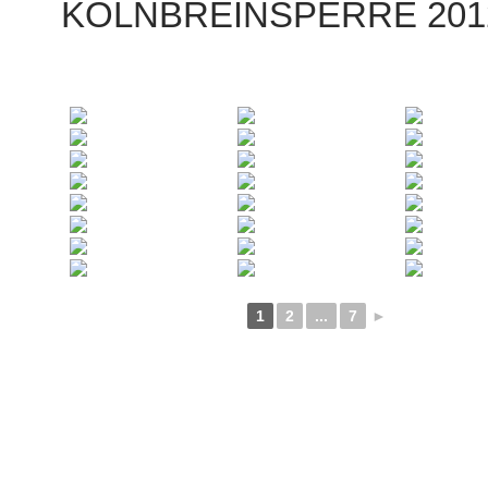
KÖLNBREINSPERRE 201
1
2
...
7
►