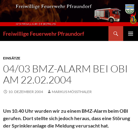
Zum
Inhalt
springen
Suchen
Freiwillige Feuerwehr Pfraundorf
PRIMÄR
MENÜ
EINSÄTZE
04/03 BMZ-ALARM BEI OBI
AM 22.02.2004
10. DEZEMBER 2004
MARKUS MÖSSTHALER
Um 10.40 Uhr wurden wir zu einem BMZ-Alarm beim OBI
gerufen. Dort stellte sich jedoch heraus, dass eine Störung
der Sprinkleranlage die Meldung verursacht hat.