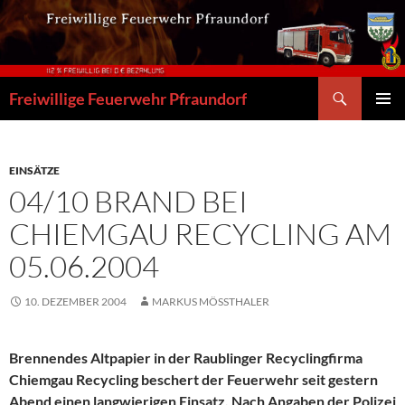
Zum
Inhalt
springen
Suchen
Freiwillige Feuerwehr Pfraundorf
PRIMÄR
MENÜ
EINSÄTZE
04/10 BRAND BEI
CHIEMGAU RECYCLING AM
05.06.2004
10. DEZEMBER 2004
MARKUS MÖSSTHALER
Brennendes Altpapier in der Raublinger Recyclingfirma
Chiemgau Recycling beschert der Feuerwehr seit gestern
Abend einen langwierigen Einsatz. Nach Angaben der Polizei