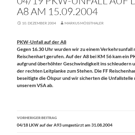
04/19 PKW-UNFALL AUF 
A8 AM 15.09.2004
10. DEZEMBER 2004
MARKUS MÖSSTHALER
PKW-Unfall auf der A8
Gegen 16.30 Uhr wurden wir zu einem Verkehrsunfall m
Reischenhart gerufen. Auf der A8 bei KM 56 kam ein 
aufgrund überhöhter Geschwindigkeit ins schleudern u
der rechten Leitplanke zum Stehen. Die FF Reischenha
beseitigte die Ölspur und wir sicherten die Unfallstelle 
unserem VSA ab.
Beitragsnavigation
VORHERIGER BEITRAG
04/18 LKW auf der A93 umgestürzt am 31.08.2004