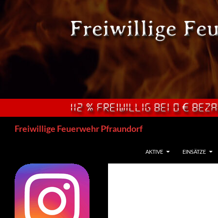
Zum
Inhalt
springen
Suchen
Freiwillige Feuerwehr Pfraundorf
AKTIVE
EINSÄTZE