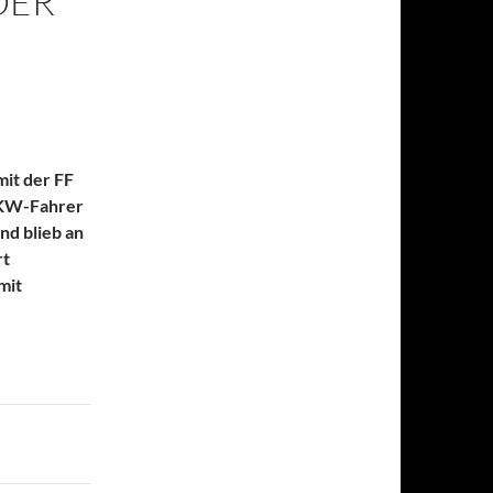
DER
it der FF
PKW-Fahrer
nd blieb an
rt
mit