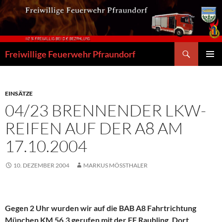
Zum
Inhalt
springen
Suchen
Freiwillige Feuerwehr Pfraundorf
PRIMÄR
MENÜ
EINSÄTZE
04/23 BRENNENDER LKW-
REIFEN AUF DER A8 AM
17.10.2004
10. DEZEMBER 2004
MARKUS MÖSSTHALER
Gegen 2 Uhr wurden wir auf die BAB A8 Fahrtrichtung
München KM 56,3 gerufen mit der FF Raubling. Dort