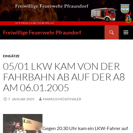
Zum
Inhalt
springen
Suchen
Freiwillige Feuerwehr Pfraundorf
PRIMÄR
MENÜ
EINSÄTZE
05/01 LKW KAM VON DER
FAHRBAHN AB AUF DER A8
AM 06.01.2005
7. JANUAR 2005
MARKUS MÖSSTHALER
Gegen 20.30 Uhr kam ein LKW-Fahrer auf