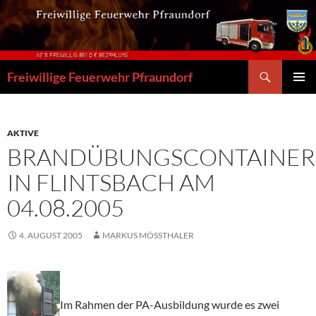
Zum
Inhalt
springen
Suchen
Freiwillige Feuerwehr Pfraundorf
PRIMÄR
MENÜ
AKTIVE
BRANDÜBUNGSCONTAINER
IN FLINTSBACH AM
04.08.2005
4. AUGUST 2005
MARKUS MÖSSTHALER
Im Rahmen der PA-Ausbildung wurde es zwei