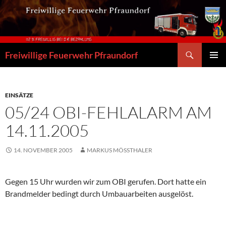
Zum
Inhalt
springen
Suchen
Freiwillige Feuerwehr Pfraundorf
PRIMÄR
MENÜ
EINSÄTZE
05/24 OBI-FEHLALARM AM
14.11.2005
14. NOVEMBER 2005
MARKUS MÖSSTHALER
Gegen 15 Uhr wurden wir zum OBI gerufen. Dort hatte ein
Brandmelder bedingt durch Umbauarbeiten ausgelöst.