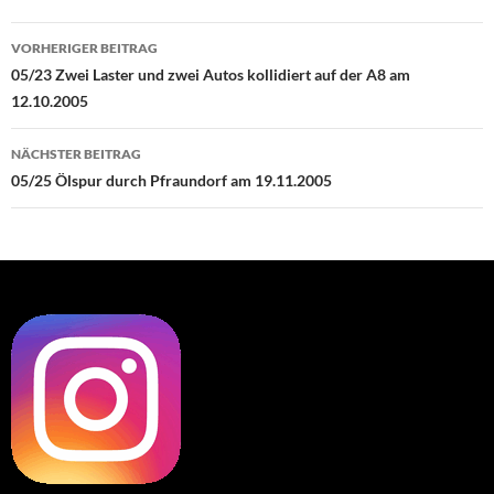
Beitragsnavigation
VORHERIGER BEITRAG
05/23 Zwei Laster und zwei Autos kollidiert auf der A8 am
12.10.2005
NÄCHSTER BEITRAG
05/25 Ölspur durch Pfraundorf am 19.11.2005