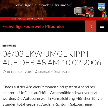
Zum
Inhalt
springen
Suchen
Freiwillige Feuerwehr Pfraundorf
PRIMÄR
MENÜ
EINSÄTZE
06/03 LKW UMGEKIPPT
AUF DER A8 AM 10.02.2006
10. FEBRUAR 2006
MARKUS MÖSSTHALER
Chaos auf der A8: Vier Personen sind gestern Abend bei
mehreren Unfällen auf Höhe Achenmühle schwer verletzt
worden. Die Autobahn war in Fahrtrichtung München für vier
Stunden total gesperrt. Auch in Richtung Salzburg ging