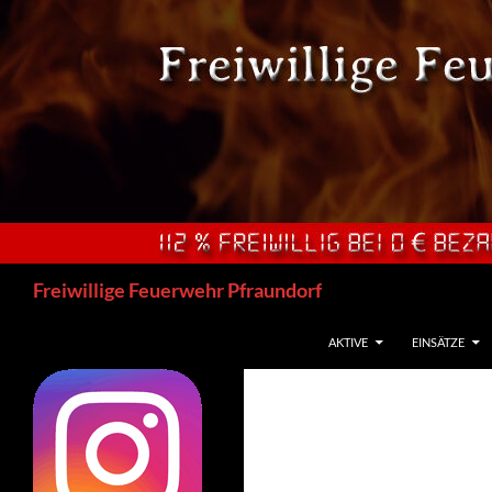
Zum
Inhalt
springen
Suchen
Freiwillige Feuerwehr Pfraundorf
AKTIVE
EINSÄTZE