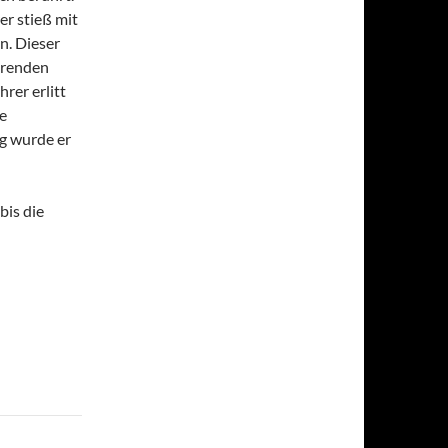
er stieß mit
. Dieser
hrenden
rer erlitt
e
g wurde er
bis die