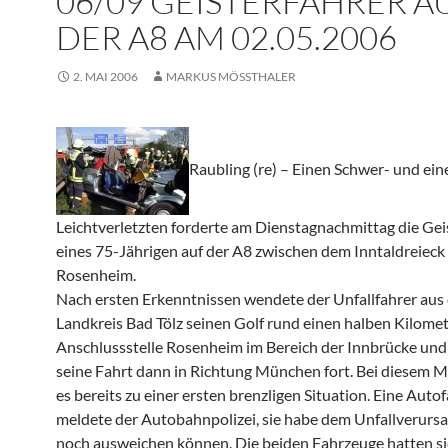
06/09 GEISTERFAHRER A
DER A8 AM 02.05.2006
2. MAI 2006
MARKUS MÖSSTHALER
Raubling (re) – Einen Schwer- und ein
Leichtverletzten forderte am Dienstagnachmittag die Gei
eines 75-Jährigen auf der A8 zwischen dem Inntaldreieck
Rosenheim.
Nach ersten Erkenntnissen wendete der Unfallfahrer aus
Landkreis Bad Tölz seinen Golf rund einen halben Kilomet
Anschlussstelle Rosenheim im Bereich der Innbrücke und
seine Fahrt dann in Richtung München fort. Bei diesem
es bereits zu einer ersten brenzligen Situation. Eine Auto
meldete der Autobahnpolizei, sie habe dem Unfallverurs
noch ausweichen können. Die beiden Fahrzeuge hatten si