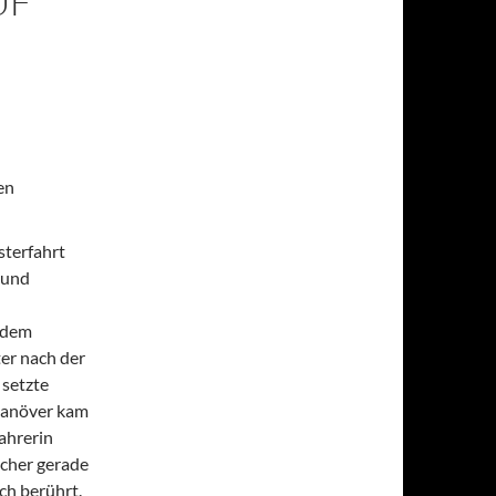
UF
en
sterfahrt
 und
 dem
er nach der
 setzte
 Manöver kam
fahrerin
acher gerade
ch berührt.