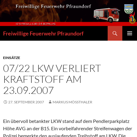
Zum
Inhalt
springen
Suchen
Freiwillige Feuerwehr Pfraundorf
PRIMÄR
MENÜ
EINSÄTZE
07/22 LKW VERLIERT
KRAFTSTOFF AM
23.09.2007
27. SEPTEMBER 2007
MARKUS MÖSSTHALER
Ein übervoll betankter LKW stand auf dem Pendlerparkplatz
Höhe AVG an der B15. Ein vorbeifahrender Streifenwagen der
Polizei bemerkte den auslaufenden Treibstoff am LKW. Die