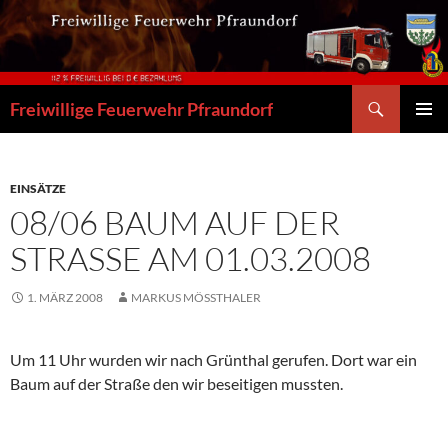
Zum
Inhalt
springen
Suchen
Freiwillige Feuerwehr Pfraundorf
PRIMÄR
MENÜ
EINSÄTZE
08/06 BAUM AUF DER
STRASSE AM 01.03.2008
1. MÄRZ 2008
MARKUS MÖSSTHALER
Um 11 Uhr wurden wir nach Grünthal gerufen. Dort war ein
Baum auf der Straße den wir beseitigen mussten.