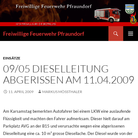
Zum
Inhalt
springen
Suchen
Freiwillige Feuerwehr Pfraundorf
PRIMÄR
MENÜ
EINSÄTZE
09/05 DIESELLEITUNG
ABGERISSEN AM 11.04.2009
11. APRIL 2009
MARKUS MÖSSTHALER
Am Karsamstag bemerkten Autofahrer bei einem LKW eine auslaufende
Flüssigkeit und machten den Fahrer aufmerksam. Dieser hielt darauf am
Parkplatz AVG an der B15 und verursachte wegen eine abgerissenen
Dieselleitung eine ca. 10 m² grosse Diesellache. Der Diesel wurde von der