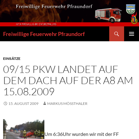
Zum
Inhalt
springen
Suchen
Freiwillige Feuerwehr Pfraundorf
PRIMÄR
MENÜ
EINSÄTZE
09/15 PKW LANDET AUF
DEM DACH AUF DER A8 AM
15.08.2009
15. AUGUST 2009
MARKUS MÖSSTHALER
Um 6:36Uhr wurden wir mit der FF