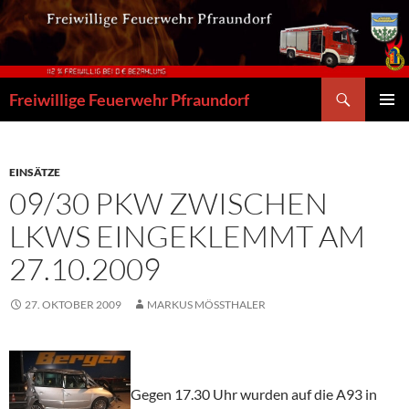
Zum
Inhalt
springen
Suchen
Freiwillige Feuerwehr Pfraundorf
PRIMÄR
MENÜ
EINSÄTZE
09/30 PKW ZWISCHEN
LKWS EINGEKLEMMT AM
27.10.2009
27. OKTOBER 2009
MARKUS MÖSSTHALER
Gegen 17.30 Uhr wurden auf die A93 in