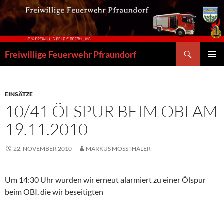
Zum
Inhalt
springen
Suchen
Freiwillige Feuerwehr Pfraundorf
PRIMÄR
MENÜ
EINSÄTZE
10/41 ÖLSPUR BEIM OBI AM
19.11.2010
22. NOVEMBER 2010
MARKUS MÖSSTHALER
Um 14:30 Uhr wurden wir erneut alarmiert zu einer Ölspur
beim OBI, die wir beseitigten