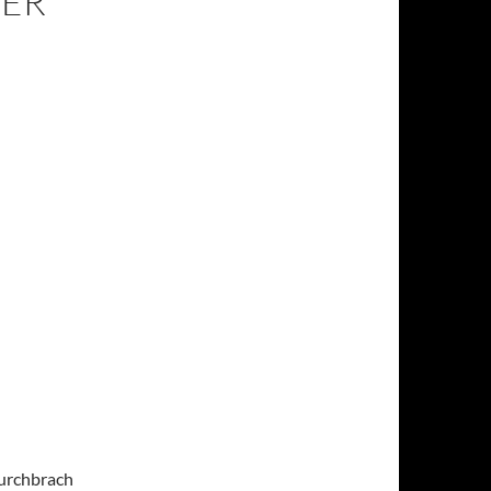
DER
durchbrach