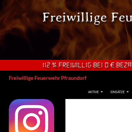
Zum
Inhalt
springen
Suchen
Freiwillige Feuerwehr Pfraundorf
AKTIVE
EINSÄTZE