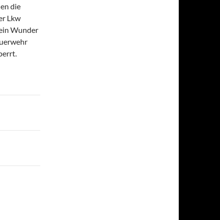
en die
Der Lkw
 ein Wunder
euerwehr
errt.