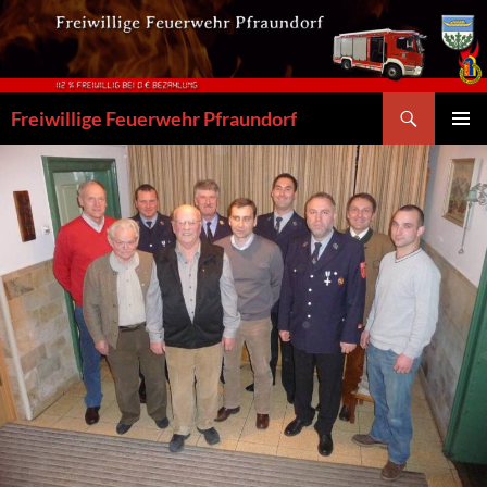
Zum
Inhalt
springen
Suchen
Freiwillige Feuerwehr Pfraundorf
PRIMÄR
MENÜ