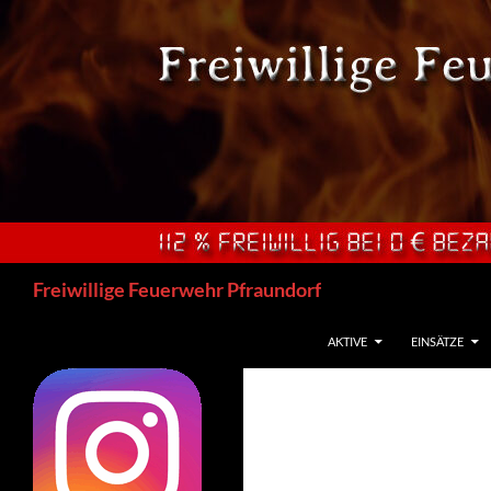
Zum
Inhalt
springen
Suchen
Freiwillige Feuerwehr Pfraundorf
AKTIVE
EINSÄTZE