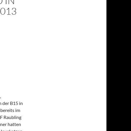
 IN
2013
,
 der B15 in
bereits im
F Raubling
hner hatten