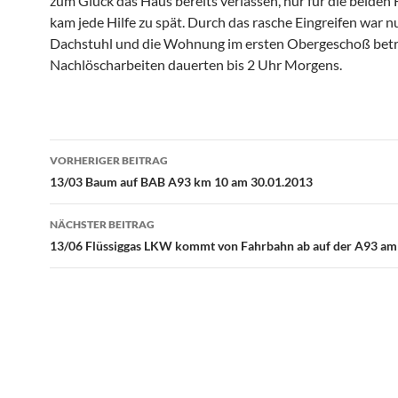
zum Glück das Haus bereits verlassen, nur für die beiden
kam jede Hilfe zu spät. Durch das rasche Eingreifen war n
Dachstuhl und die Wohnung im ersten Obergeschoß betr
Nachlöscharbeiten dauerten bis 2 Uhr Morgens.
Beitragsnavigation
VORHERIGER BEITRAG
13/03 Baum auf BAB A93 km 10 am 30.01.2013
NÄCHSTER BEITRAG
13/06 Flüssiggas LKW kommt von Fahrbahn ab auf der A93 am