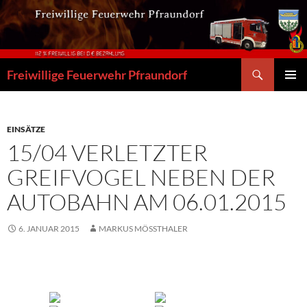
Zum
Inhalt
springen
Suchen
Freiwillige Feuerwehr Pfraundorf
PRIMÄR
MENÜ
EINSÄTZE
15/04 VERLETZTER
GREIFVOGEL NEBEN DER
AUTOBAHN AM 06.01.2015
6. JANUAR 2015
MARKUS MÖSSTHALER