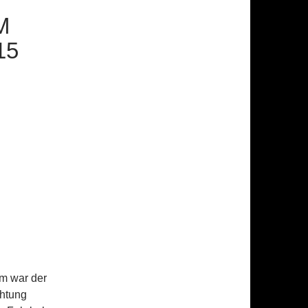
M
15
im war der
chtung