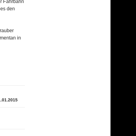
er Fahrbahn
 es den
rauber
omentan in
.01.2015