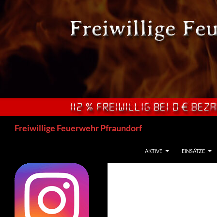
Zum
Inhalt
springen
Suchen
Freiwillige Feuerwehr Pfraundorf
AKTIVE
EINSÄTZE