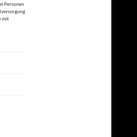
ei Personen
stversorgung
e mit