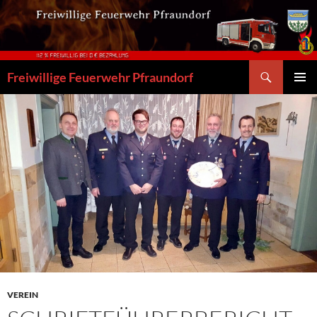
Zum
Inhalt
springen
Suchen
Freiwillige Feuerwehr Pfraundorf
PRIMÄR
MENÜ
VEREIN