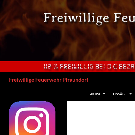
Zum
Inhalt
springen
Suchen
Freiwillige Feuerwehr Pfraundorf
AKTIVE
EINSÄTZE