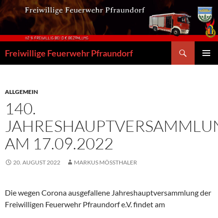
Zum
Inhalt
springen
Suchen
Freiwillige Feuerwehr Pfraundorf
PRIMÄR
MENÜ
ALLGEMEIN
140.
JAHRESHAUPTVERSAMMLU
AM 17.09.2022
20. AUGUST 2022
MARKUS MÖSSTHALER
Die wegen Corona ausgefallene Jahreshauptversammlung der
Freiwilligen Feuerwehr Pfraundorf e.V. findet am