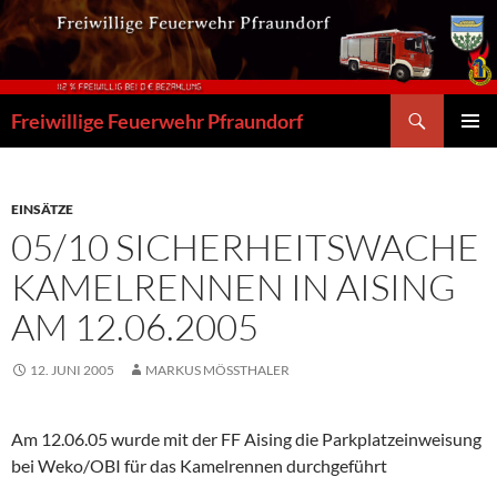
Zum
Inhalt
springen
Suchen
Freiwillige Feuerwehr Pfraundorf
PRIMÄR
MENÜ
EINSÄTZE
05/10 SICHERHEITSWACHE
KAMELRENNEN IN AISING
AM 12.06.2005
12. JUNI 2005
MARKUS MÖSSTHALER
Am 12.06.05 wurde mit der FF Aising die Parkplatzeinweisung
bei Weko/OBI für das Kamelrennen durchgeführt