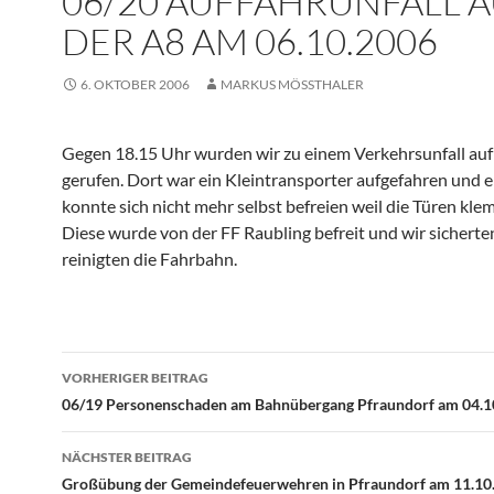
06/20 AUFFAHRUNFALL 
DER A8 AM 06.10.2006
6. OKTOBER 2006
MARKUS MÖSSTHALER
Gegen 18.15 Uhr wurden wir zu einem Verkehrsunfall auf
gerufen. Dort war ein Kleintransporter aufgefahren und 
konnte sich nicht mehr selbst befreien weil die Türen kle
Diese wurde von der FF Raubling befreit und wir sicherte
reinigten die Fahrbahn.
Beitragsnavigation
VORHERIGER BEITRAG
06/19 Personenschaden am Bahnübergang Pfraundorf am 04.1
NÄCHSTER BEITRAG
Großübung der Gemeindefeuerwehren in Pfraundorf am 11.10