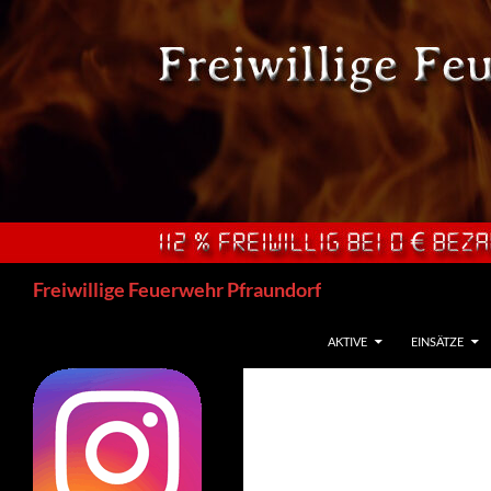
Zum
Inhalt
springen
Suchen
Freiwillige Feuerwehr Pfraundorf
AKTIVE
EINSÄTZE