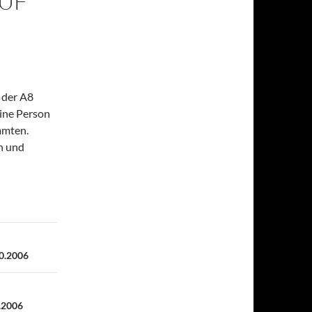
AUF
 der A8
eine Person
mmten.
n und
0.2006
.2006