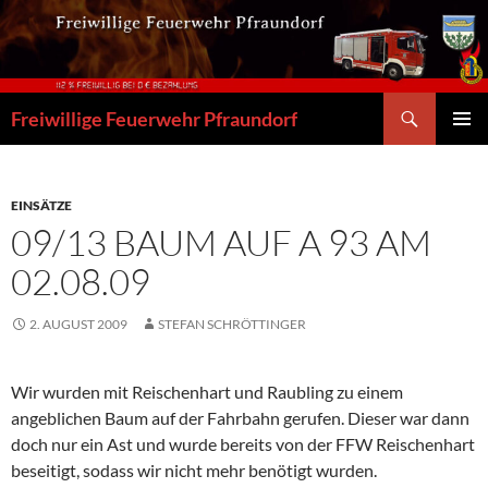
Zum
Inhalt
springen
Suchen
Freiwillige Feuerwehr Pfraundorf
PRIMÄR
MENÜ
EINSÄTZE
09/13 BAUM AUF A 93 AM
02.08.09
2. AUGUST 2009
STEFAN SCHRÖTTINGER
Wir wurden mit Reischenhart und Raubling zu einem
angeblichen Baum auf der Fahrbahn gerufen. Dieser war dann
doch nur ein Ast und wurde bereits von der FFW Reischenhart
beseitigt, sodass wir nicht mehr benötigt wurden.