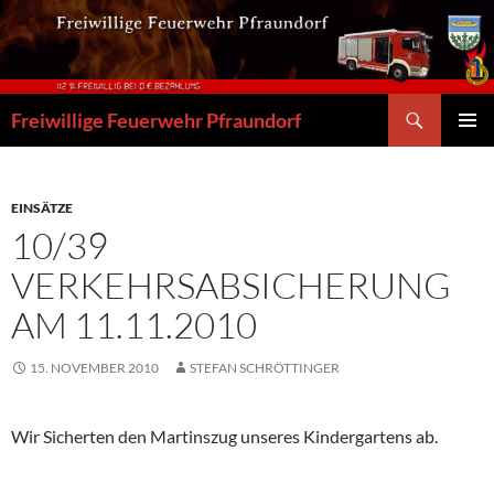
Zum
Inhalt
springen
Suchen
Freiwillige Feuerwehr Pfraundorf
PRIMÄR
MENÜ
EINSÄTZE
10/39
VERKEHRSABSICHERUNG
AM 11.11.2010
15. NOVEMBER 2010
STEFAN SCHRÖTTINGER
Wir Sicherten den Martinszug unseres Kindergartens ab.