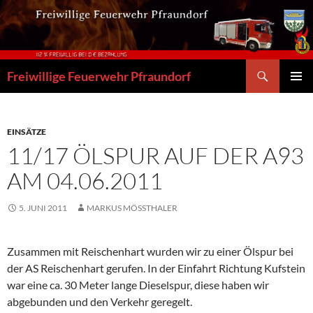
Zum
Inhalt
springen
Suchen
Freiwillige Feuerwehr Pfraundorf
PRIMÄR
MENÜ
EINSÄTZE
11/17 ÖLSPUR AUF DER A93
AM 04.06.2011
5. JUNI 2011
MARKUS MÖSSTHALER
Zusammen mit Reischenhart wurden wir zu einer Ölspur bei
der AS Reischenhart gerufen. In der Einfahrt Richtung Kufstein
war eine ca. 30 Meter lange Dieselspur, diese haben wir
abgebunden und den Verkehr geregelt.