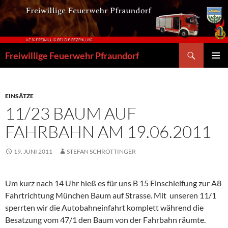
Zum
Inhalt
springen
Suchen
Freiwillige Feuerwehr Pfraundorf
PRIMÄR
MENÜ
EINSÄTZE
11/23 BAUM AUF
FAHRBAHN AM 19.06.2011
19. JUNI 2011
STEFAN SCHRÖTTINGER
Um kurz nach 14 Uhr hieß es für uns B 15 Einschleifung zur A8
Fahrtrichtung München Baum auf Strasse. Mit unseren 11/1
sperrten wir die Autobahneinfahrt komplett während die
Besatzung vom 47/1 den Baum von der Fahrbahn räumte.