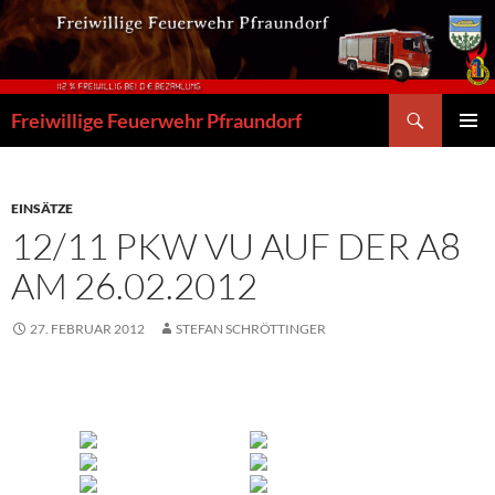
Zum
Inhalt
springen
Suchen
Freiwillige Feuerwehr Pfraundorf
PRIMÄR
MENÜ
EINSÄTZE
12/11 PKW VU AUF DER A8
AM 26.02.2012
27. FEBRUAR 2012
STEFAN SCHRÖTTINGER