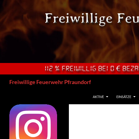
Zum
Inhalt
springen
Suchen
Freiwillige Feuerwehr Pfraundorf
AKTIVE
EINSÄTZE