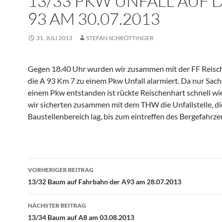
13/33 PKW UNFALL AUF 
93 AM 30.07.2013
31. JULI 2013
STEFAN SCHRÖTTINGER
Gegen 18.40 Uhr wurden wir zusammen mit der FF Reisc
die A 93 Km 7 zu einem Pkw Unfall alarmiert. Da nur Sac
einem Pkw entstanden ist rückte Reischenhart schnell wi
wir sicherten zusammen mit dem THW die Unfallstelle, di
Baustellenbereich lag, bis zum eintreffen des Bergefahrze
Beitragsnavigation
VORHERIGER BEITRAG
13/32 Baum auf Fahrbahn der A93 am 28.07.2013
NÄCHSTER BEITRAG
13/34 Baum auf A8 am 03.08.2013