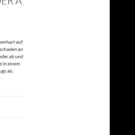
DER A
henhart auf
hschaden an
eder ab und
e in einem
ugs ab.