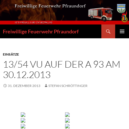
Zum
Inhalt
springen
Suchen
Freiwillige Feuerwehr Pfraundorf
PRIMÄR
MENÜ
EINSÄTZE
13/54 VU AUF DER A 93 AM
30.12.2013
31. DEZEMBER 2013
STEFAN SCHRÖTTINGER