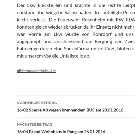
Der Lkw knickte ein und krachte in die rechte Leitpl
entstand überwiegend Sachschaden, drei beteiligte Per
leicht verletzt. Die Feuerwehr Rosenheim mit RW, E
konnten gleich wieder abrücken da ihr Einsatz nicht mehr 
war. Vorne am Lkw wurde von Rohrdorf und uns 
abgepumpt und anschliessend die Bergung der Zwei 
Fahrzeuge durch eine Spezialfirma unterstützt, hinten s
mit unserem Vsa die Unfallstelle ab.
Bilder von Rosenheim24.de
Beitragsnavigation
VORHERIGER BEITRAG
16/02 Sperre A8 wegen brennendem BUS am 20.01.2016
NÄCHSTER BEITRAG
16/04 Brand Wohnhaus in Pang am 26.01.2016