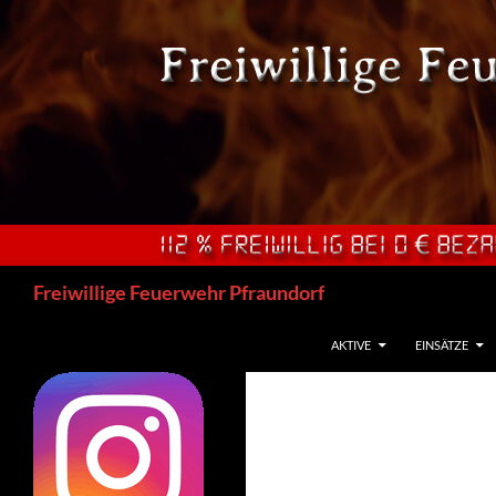
Zum
Inhalt
springen
Suchen
Freiwillige Feuerwehr Pfraundorf
AKTIVE
EINSÄTZE