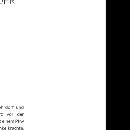
DER
ohrdorf und
rz vor der
it einem Pkw
nke krachte.