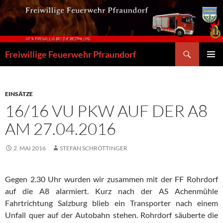
Zum
Inhalt
springen
Suchen
Freiwillige Feuerwehr Pfraundorf
PRIMÄR
MENÜ
EINSÄTZE
16/16 VU PKW AUF DER A8
AM 27.04.2016
2. MAI 2016
STEFAN SCHRÖTTINGER
Gegen 2.30 Uhr wurden wir zusammen mit der FF Rohrdorf
auf die A8 alarmiert. Kurz nach der AS Achenmühle
Fahrtrichtung Salzburg blieb ein Transporter nach einem
Unfall quer auf der Autobahn stehen. Rohrdorf säuberte die