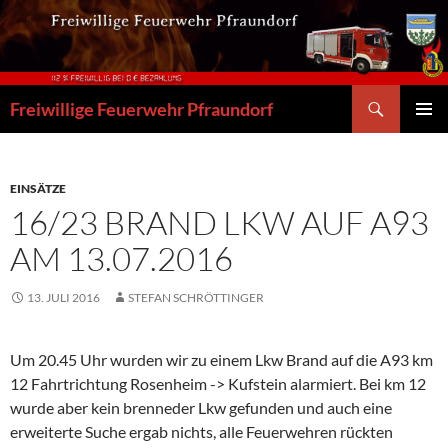
Zum
Inhalt
springen
Suchen
Freiwillige Feuerwehr Pfraundorf
PRIMÄR
MENÜ
EINSÄTZE
16/23 BRAND LKW AUF A93
AM 13.07.2016
13. JULI 2016
STEFAN SCHRÖTTINGER
Um 20.45 Uhr wurden wir zu einem Lkw Brand auf die A93 km
12 Fahrtrichtung Rosenheim -> Kufstein alarmiert. Bei km 12
wurde aber kein brenneder Lkw gefunden und auch eine
erweiterte Suche ergab nichts, alle Feuerwehren rückten